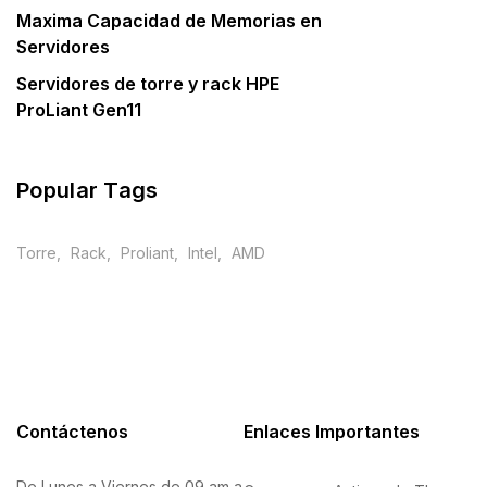
Maxima Capacidad de Memorias en
Servidores
Servidores de torre y rack HPE
ProLiant Gen11
Popular Tags
Torre
Rack
Proliant
Intel
AMD
Contáctenos
Enlaces Importantes
De Lunes a Viernes de 09 am a