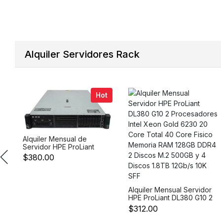
Modulo C3850-NM-2-10G
Alquiler Servidores Rack
Hot
Alquiler Mensual de
Servidor HPE ProLiant
DL380 G10 - Intel Xeon
$380.00
Silver 4210 10 Core
2.20GHz Memoria RAM
128GB DDR4 SDRAM 2
Discos SSD 400GB 12Gbs
Alquiler Mensual Servidor
SFF 2.5 SAS y 3 Discos
HPE ProLiant DL380 G10 2
1.8TB 12Gb/s 10K SFF
Procesadores Intel Xeon
$312.00
Gold 6230 20 Core Total