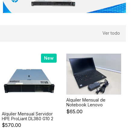
Ver todo
New
Al
Alquiler Mensual de
H
Notebook Lenovo
P
$
ThinkPad E15 Intel Core i5
G
$65.00
Alquiler Mensual Servidor
10th Gen 10210U 1.6 GHz
4
HPE ProLiant DL380 G10 2
32GB RAM, 512GB SSD
R
Procesadores Intel Xeon
Pantalla de 15.6 Teclado
D
$570.00
Gold 6230 20 Core
Ingles Windows 10
5
Preocesador de
Professional
SF