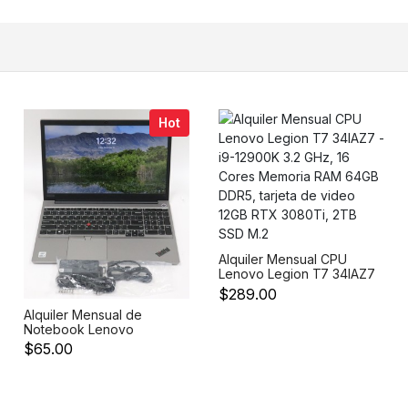
Core 2.20GHz Total 20
400GB 12G SFF 2.5 SAS y
Core Fisico Memoria RAM
4 Discos 1.8TB 12Gb/s 10K
128GB DDR4 SDRAM 2
SFF Contr
Discos SSD 400GB 12G
SFF 2.5 SA
Hot
Alquiler Mensual CPU
Lenovo Legion T7 34IAZ7
- i9-12900K 3.2 GHz, 16
$289.00
Cores Memoria RAM
Alquiler Mensual de
64GB DDR5, tarjeta de
Notebook Lenovo
video 12GB RTX 3080Ti,
ThinkPad E15 Intel i7-
2TB SSD M.2
$65.00
10510U 1.80GHz 32GB
RAM, 512GB SSD Pantalla
de 15.6 Teclado Ingles
Windows 10 Professional