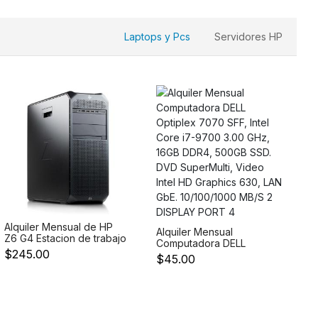
Core Memoria RAM 16GB
Segunda Generacion
2 Disco de 1TB SATA SSD
Memoria RAM 512GB
Adaptador Ethernet HPE
DDR4 2 Discos SSD
361i 1Gb de 2 puertos
Laptops y Pcs
Servidores HP
400GB 12G SFF 2.5 SAS y
Teclado y Mouse HP -
2 D
Alquiler Mensual de HP
Alquiler Mensual
Z6 G4 Estacion de trabajo
Computadora DELL
- Procesador Xeon 4214
$245.00
Optiplex 7070 SFF, Intel
$45.00
2.40 GHz - Memoria RAM
Core i7-9700 3.00 GHz,
32GB DDR4 Disco - 512
16GB DDR4, 500GB SSD.
SSD Tarjeta de Video
DVD SuperMulti, Video
WX9100 16GB - Sistema
Intel HD Graphics 630,
Opertaivo Windows 10
LAN GbE. 10/100/1000
Profess