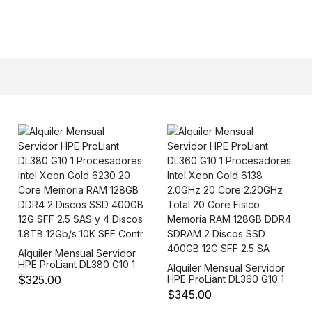
Hexa-core 6 Core 32GB
RAM 512GB SSD M.2
Pantalla de 15.6
Resolucion 1920x1080
Tec
Alquiler Mensual Servidor
HPE ProLiant DL380 G10 1
Alquiler Mensual Servidor
Procesadores Intel Xeon
$325.00
HPE ProLiant DL360 G10 1
Gold 6230 20 Core
Procesadores Intel Xeon
$345.00
Memoria RAM 128GB
Gold 6138 2.0GHz 20
DDR4 2 Discos SSD