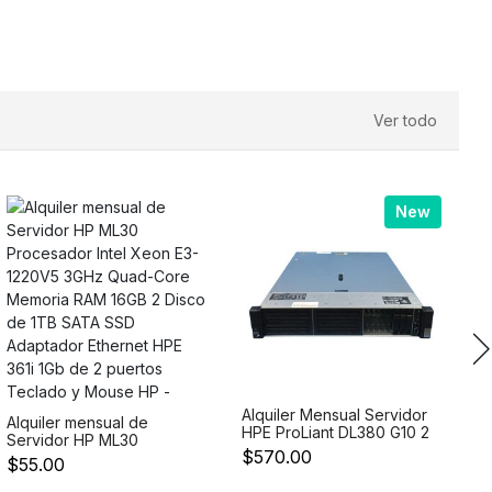
Segunda Generacion
Memoria RAM 512GB
DDR4 2 Discos SSD
400GB 12G SFF 2.5 SAS y
2 D
Ver todo
New
Al
S
R
$
2d
Alquiler Mensual Servidor
X
Alquiler mensual de
HPE ProLiant DL380 G10 2
20
Servidor HP ML30
Procesadores Intel Xeon
4
$570.00
Procesador Intel Xeon
$55.00
Gold 6230 20 Core
R
E3-1220V5 3GHz Quad-
Preocesador de
S