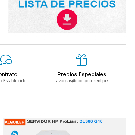
ontrato
Precios Especiales
zo Establecidos
avargas@computorent.pe