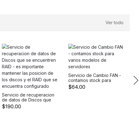
MB/S 2 DISPLAY PORT 4
Ver todo
S
Te
N
$
Servicio de Cambio FAN -
contamos stock para
varios modelos de
$64.00
servidores
Servicio de recuperacion
de datos de Discos que
se encuentren RAID - es
$190.00
importante mantener las
posicion de los discos y
el RAID que se encuentra
configurado