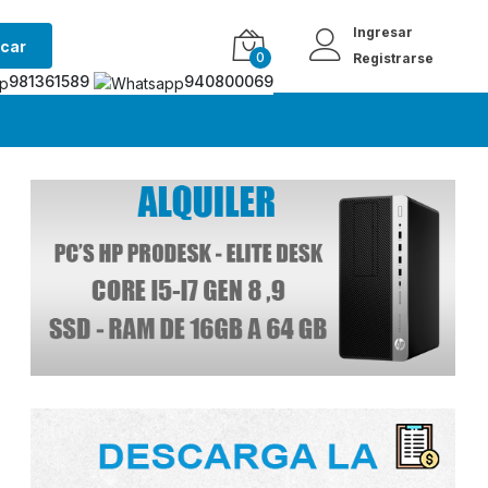
Ingresar
car
0
Registrarse
981361589
940800069