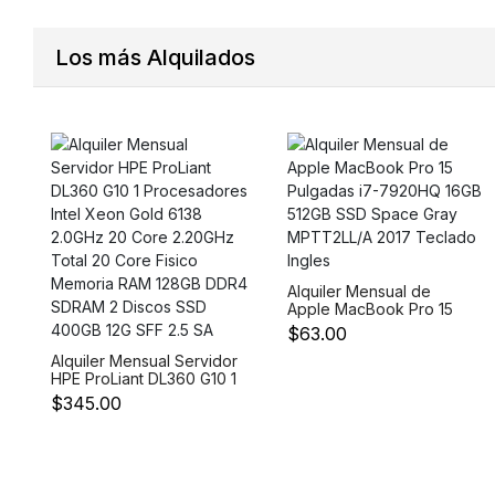
40 Core Fisico Memoria
RAM 128GB DDR4 2
Discos M.2 500GB y 4
Los más Alquilados
Discos 1.8TB 12Gb/s 10K
SFF
Alquiler Mensual de
Apple MacBook Pro 15
Pulgadas i7-7920HQ
$63.00
16GB 512GB SSD Space
Alquiler Mensual Servidor
Gray MPTT2LL/A 2017
HPE ProLiant DL360 G10 1
Teclado Ingles
Procesadores Intel Xeon
$345.00
Gold 6138 2.0GHz 20
Core 2.20GHz Total 20
Core Fisico Memoria RAM
128GB DDR4 SDRAM 2
Discos SSD 400GB 12G